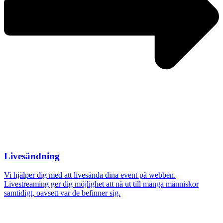
Livesändning
Vi hjälper dig med att livesända dina event på webben.
Livestreaming ger dig möjlighet att nå ut till många människor
samtidigt, oavsett var de befinner sig.