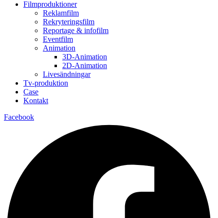
Filmproduktioner
Reklamfilm
Rekryteringsfilm
Reportage & infofilm
Eventfilm
Animation
3D-Animation
2D-Animation
Livesändningar
Tv-produktion
Case
Kontakt
Facebook