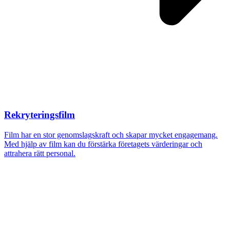
Rekryteringsfilm
Film har en stor genomslagskraft och skapar mycket engagemang.
Med hjälp av film kan du förstärka företagets värderingar och
attrahera rätt personal.